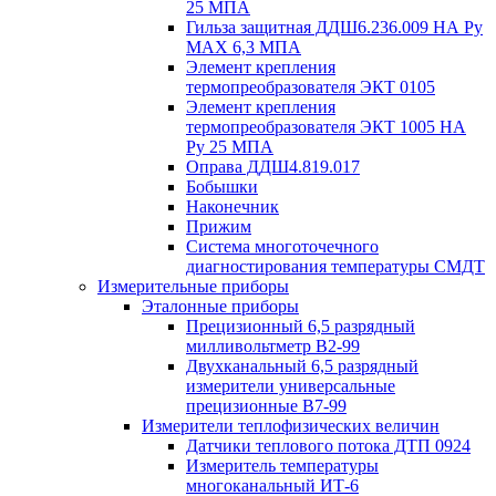
25 МПА
Гильза защитная ДДШ6.236.009 НА Ру
MAX 6,3 МПА
Элемент крепления
термопреобразователя ЭКТ 0105
Элемент крепления
термопреобразователя ЭКТ 1005 НА
Ру 25 МПА
Оправа ДДШ4.819.017
Бобышки
Наконечник
Прижим
Система многоточечного
диагностирования температуры СМДТ
Измерительные приборы
Эталонные приборы
Прецизионный 6,5 разрядный
милливольтметр В2-99
Двухканальный 6,5 разрядный
измерители универсальные
прецизионные В7-99
Измерители теплофизических величин
Датчики теплового потока ДТП 0924
Измеритель температуры
многоканальный ИТ-6