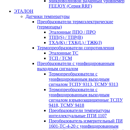
Микроволновой радарный уровнемер
FEEJOY (Серия RRF)
ЭТАЛОН
Датчики температуры
Преобразователи термоэлектрические
(термопары)
Эталонные ППО / ПРО
ТПП(S) / ТПР(В)
ТХА(К) / ТХК(L) / ТЖК(J)
Термопреобразователи сопротивления
Эталонные ТС
ТСП / ТСМ
Преобразователи с унифицированным
выходным сигналом
Термопреобразователи с
унифицированным выходным
сигналом ТСПУ 9313, ТСМУ 9313
Термопреобразователи с
унифицированным выходным
сигналом взрывозащищенные ТСПУ
9418, ТСМУ 9418
Преобразователи температуры
интеллектуальные ПТИ 1107
Преобразователь измерительный ПИ
1601-ТС-4-20 с унифицированным