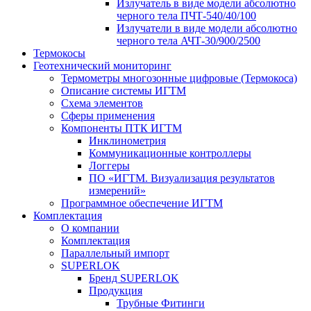
Излучатель в виде модели абсолютно
черного тела ПЧТ-540/40/100
Излучатели в виде модели абсолютно
черного тела АЧТ-30/900/2500
Термокосы
Геотехнический мониторинг
Термометры многозонные цифровые (Термокоса)
Описание системы ИГТМ
Схема элементов
Сферы применения
Компоненты ПТК ИГТМ
Инклинометрия
Коммуникационные контроллеры
Логгеры
ПО «ИГТМ. Визуализация результатов
измерений»
Программное обеспечение ИГТМ
Комплектация
О компании
Комплектация
Параллельный импорт
SUPERLOK
Бренд SUPERLOK
Продукция
Трубные Фитинги