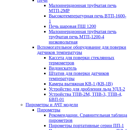
Печи
Малоинерционная трубчатая печь
МТП-2МР
Высокотемпературная печь ВТП-1600-
1
Печь шаровая ПШ 1200
Малоинерционная трубчатая печь
трубчатая печь МТП-1200-4
низковольтная
Вспомогательное оборудование для поверки
датчиков температуры
Кассета для поверки стеклянных
термометров
Видоискатель
Штатив для поверки датчиков
температуры
Камера вытяжная КВ-1 (КВ-1В)
Устройство для дробления льда УДЛ-2
Устройства ТПВ-2М, ТПВ-3, ТПВ-4,
БВП-01
Пирометры и АЧТ модели
Пирометры
Рекомендации. Сравнительная таблица
пирометров
Пирометры портативные серии ПП-1