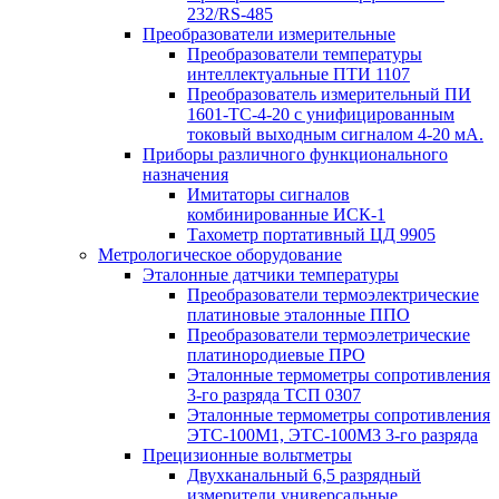
232/RS-485
Преобразователи измерительные
Преобразователи температуры
интеллектуальные ПТИ 1107
Преобразователь измерительный ПИ
1601-ТС-4-20 с унифицированным
токовый выходным сигналом 4-20 мА.
Приборы различного функционального
назначения
Имитаторы сигналов
комбинированные ИСК-1
Тахометр портативный ЦД 9905
Метрологическое оборудование
Эталонные датчики температуры
Преобразователи термоэлектрические
платиновые эталонные ППО
Преобразователи термоэлетрические
платинородиевые ПРО
Эталонные термометры сопротивления
3-го разряда ТСП 0307
Эталонные термометры сопротивления
ЭТС-100М1, ЭТС-100М3 3-го разряда
Прецизионные вольтметры
Двухканальный 6,5 разрядный
измерители универсальные