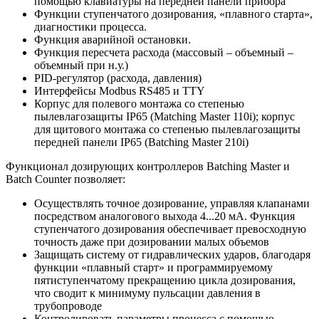
помощью клавиатуры на передней панели прибора
Функции ступенчатого дозирования, «плавного старта»,
диагностики процесса.
Функция аварийной остановки.
Функция пересчета расхода (массовый – объемный –
объемный при н.у.)
PID-регулятор (расхода, давления)
Интерфейсы Modbus RS485 и TTY
Корпус для полевого монтажа со степенью
пылевлагозащиты IP65 (Matching Master 110i); корпус
для щитового монтажа со степенью пылевлагозащиты
передней панели IP65 (Batching Master 210i)
Функционал дозирующих контроллеров Batching Master и
Batch Counter позволяет:
Осуществлять точное дозирование, управляя клапанами
посредством аналогового выхода 4...20 мА. Функция
ступенчатого дозирования обеспечивает превосходную
точность даже при дозировании малых объемов
Защищать систему от гидравлических ударов, благодаря
функции «плавный старт» и программируемому
пятиступенчатому прекращению цикла дозирования,
что сводит к минимуму пульсации давления в
трубопроводе
Контролировать параметры процесса с помощью