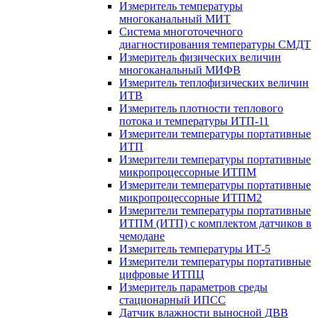
Измеритель температуры
многоканальный МИТ
Система многоточечного
диагностирования температуры СМДТ
Измеритель физических величин
многоканальный МИФВ
Измеритель теплофизических величин
ИТВ
Измеритель плотности теплового
потока и температуры ИТП-11
Измерители температуры портативные
ИТП
Измерители температуры портативные
микропроцессорные ИТПМ
Измерители температуры портативные
микропроцессорные ИТПМ2
Измерители температуры портативные
ИТПМ (ИТП) с комплектом датчиков в
чемодане
Измеритель температуры ИТ-5
Измерители температуры портативные
цифровые ИТПЦ
Измеритель параметров среды
стационарный ИПСС
Датчик влажности выносной ДВВ