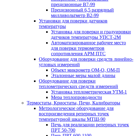
прецизионные В7-99
Прецизионный 6,5 разрядный
милливольтметр В2-99
Установки для поверки датчиков
температуры
Установка для поверки и градуировки
датчиков температуры УПСТ-2М
Автоматизированное рабочее место
для поверки термометров
сопротивления АРМ ПТС
Оборудование для поверки средств линейно-
угловых измерений
Объект микрометр ОМ-О, ОМ-П
Эталонные меры малой длины
Оборудование для поверки
теплометрических средств измерений
Установка теплометрическая УТМ-1
Мера теплопроводности
Термостаты, Криостаты, Печи, Калибраторы
Метрологическое оборудование для
воспроизведения реперных точек
температурной шкалы МТШ-90
Печь для реализации реперных точек
ПРТ 50-700
Печь ПРТ 600-1100