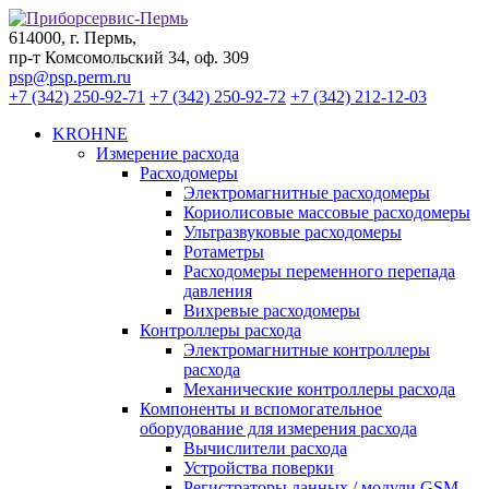
614000, г. Пермь,
пр-т Комсомольский 34, оф. 309
psp@psp.perm.ru
+7 (342) 250-92-71
+7 (342) 250-92-72
+7 (342) 212-12-03
KROHNE
Измерение расхода
Расходомеры
Электромагнитные расходомеры
Кориолисовые массовые расходомеры
Ультразвуковые расходомеры
Ротаметры
Расходомеры переменного перепада
давления
Вихревые расходомеры
Контроллеры расхода
Электромагнитные контроллеры
расхода
Механические контроллеры расхода
Компоненты и вспомогательное
оборудование для измерения расхода
Вычислители расхода
Устройства поверки
Регистраторы данных / модули GSM