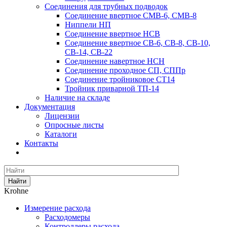
Соединения для трубных подводок
Соединение ввертное СМВ-6, СМВ-8
Ниппели НП
Соединение ввертное НСВ
Соединение ввертное СВ-6, СВ-8, СВ-10,
СВ-14, СВ-22
Соединение навертное НСН
Соединение проходное СП, СППр
Соединение тройниковое СТ14
Тройник приварной ТП-14
Наличие на складе
Документация
Лицензии
Опросные листы
Каталоги
Контакты
Найти
Krohne
Измерение расхода
Расходомеры
Контроллеры расхода