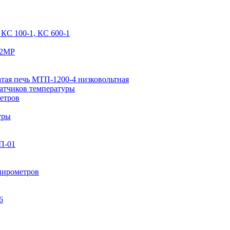
КС 100-1, КС 600-1
-2МР
атая печь МТП-1200-4 низковольтная
датчиков температуры
метров
уры
П-01
пирометров
6