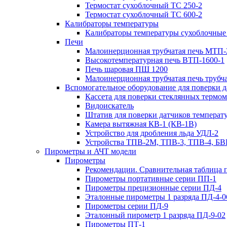
Термостат сухоблочный ТС 250-2
Термостат сухоблочный ТС 600-2
Калибраторы температуры
Калибраторы температуры сухоблочные 
Печи
Малоинерционная трубчатая печь МТП
Высокотемпературная печь ВТП-1600-1
Печь шаровая ПШ 1200
Малоинерционная трубчатая печь трубч
Вспомогательное оборудование для поверки 
Кассета для поверки стеклянных термо
Видоискатель
Штатив для поверки датчиков температ
Камера вытяжная КВ-1 (КВ-1В)
Устройство для дробления льда УДЛ-2
Устройства ТПВ-2М, ТПВ-3, ТПВ-4, БВ
Пирометры и АЧТ модели
Пирометры
Рекомендации. Сравнительная таблица 
Пирометры портативные серии ПП-1
Пирометры прецизионные серии ПД-4
Эталонные пирометры 1 разряда ПД-4-0
Пирометры серии ПД-9
Эталонный пирометр 1 разряда ПД-9-02
Пирометры ПТ-1