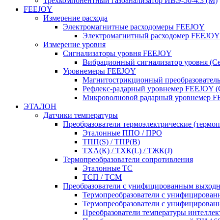
Трёхкомпонентный газоанализатор ИВЭ-50-4.3 (М)
FEEJOY
Измерение расхода
Электромагнитные расходомеры FEEJOY
Электромагнитный расходомер FEEJOY
Измерение уровня
Сигнализаторы уровня FEEJOY
Вибрационный сигнализатор уровня (Се
Уровнемеры FEEJOY
Магнитострикционный преобразователь
Рефлекс-радарный уровнемер FEEJOY (
Микроволновой радарный уровнемер F
ЭТАЛОН
Датчики температуры
Преобразователи термоэлектрические (термо
Эталонные ППО / ПРО
ТПП(S) / ТПР(В)
ТХА(К) / ТХК(L) / ТЖК(J)
Термопреобразователи сопротивления
Эталонные ТС
ТСП / ТСМ
Преобразователи с унифицированным выход
Термопреобразователи с унифицирова
Термопреобразователи с унифицирова
Преобразователи температуры интелле