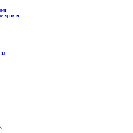
вня
ли уровня
вня
6