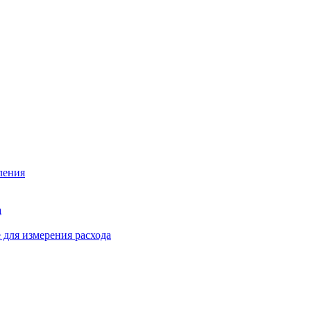
ления
а
для измерения расхода