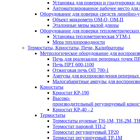
Установка для поверки и градуировки 
Автоматизированное рабочее место дл
Оборудование для поверки средств линейно-
Объект микрометр ОМ-О, ОМ-П
Эталонные меры малой длины
Оборудование для поверки теплометрических
Установка теплометрическая УТМ-1
Мера теплопроводности
Термостаты, Криостаты, Печи, Калибраторы
Метрологическое оборудование для воспрои
Печь для реализации реперных точек П
Печь ПРТ 600-1100
Отжиговая печь ОП 700-1
Ампулы для воспроизведения реперных
Малогабаритные ампулы для воспроизв
Криостаты
Криостат КР-190
Высоко-
производительный регулируемый криос
Криостат КР-40 - 2
Термостаты
Термостаты нулевые ТН-1М, ТН-2М, Т
Термостат паровой ТП-2
Термостат регулируемый ТР20
Термостат регулируемый ТР-1М