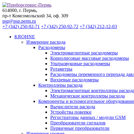
614000, г. Пермь,
пр-т Комсомольский 34, оф. 309
psp@psp.perm.ru
+7 (342) 250-92-71
+7 (342) 250-92-72
+7 (342) 212-12-03
KROHNE
Измерение расхода
Расходомеры
Электромагнитные расходомеры
Кориолисовые массовые расходомеры
Ультразвуковые расходомеры
Ротаметры
Расходомеры переменного перепада дав
Вихревые расходомеры
Контроллеры расхода
Электромагнитные контроллеры расход
Механические контроллеры расхода
Компоненты и вспомогательное оборудование 
Вычислители расхода
Устройства поверки
Регистраторы данных / модули GSM
Преобразователи сигналов
Первичные преобразователи
Измерение уровня