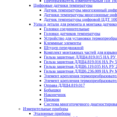
Преобразователь измерительный ПИ 16
Цифровые датчики температуры
Датчик температуры многозонный циф
Датчики температуры многозонные ци
Датчик температуры цифровой ЦДТ 10
Узлы и детали для ремонта и монтажа датчик
Головки соединительные
Головки датчиков температуры
Устройство для установки термопреобра
Клеммные элементы
Штуцер передвижной
Комплект монтажных частей для взрыв
Гильза защитные ДДШ4.819.015 НА РУ
Гильза защитная ДДШ4.819.016 НА Ру
Гильза защитная ДДШ6.119.035 НА РУ
Гильза защитная ДДШ6.236.009 НА Ру
Элемент крепления термопреобразовате
Элемент крепления термопреобразоват
Оправа ДДШ4.819.017
Бобышки
Наконечник
Прижим
Система многоточечного диагностиров
Измерительные приборы
Эталонные приборы