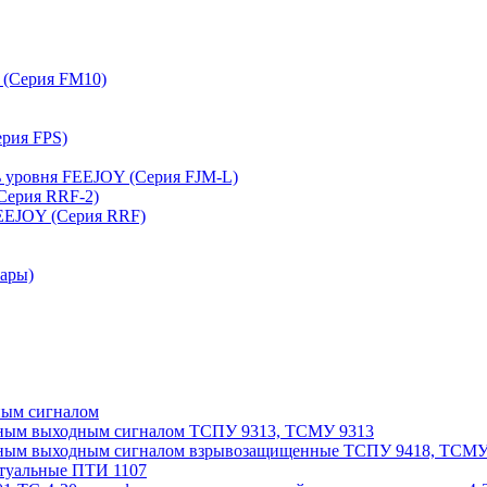
 (Серия FM10)
рия FPS)
 уровня FEEJOY (Серия FJM-L)
Серия RRF-2)
EEJOY (Серия RRF)
пары)
ным сигналом
нным выходным сигналом ТСПУ 9313, ТСМУ 9313
нным выходным сигналом взрывозащищенные ТСПУ 9418, ТСМУ
ктуальные ПТИ 1107