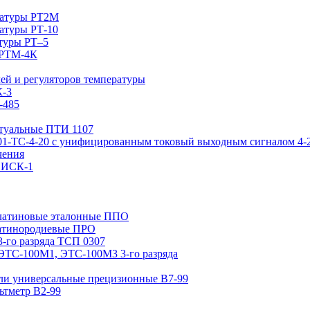
ратуры РТ2М
атуры РТ-10
туры РТ–5
 РТМ-4К
ей и регуляторов температуры
К-3
-485
ктуальные ПТИ 1107
01-ТС-4-20 с унифицированным токовый выходным сигналом 4-
чения
 ИСК-1
платиновые эталонные ППО
латинородиевые ПРО
-го разряда ТСП 0307
ЭТС-100М1, ЭТС-100М3 3-го разряда
ли универсальные прецизионные В7-99
ьтметр В2-99