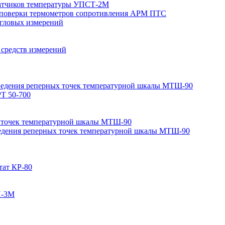
датчиков температуры УПСТ-2М
я поверки термометров сопротивления АРМ ПТС
угловых измерений
 средств измерений
зведения реперных точек температурной шкалы МТШ-90
РТ 50-700
 точек температурной шкалы МТШ-90
едения реперных точек температурной шкалы МТШ-90
тат КР-80
Н-3М