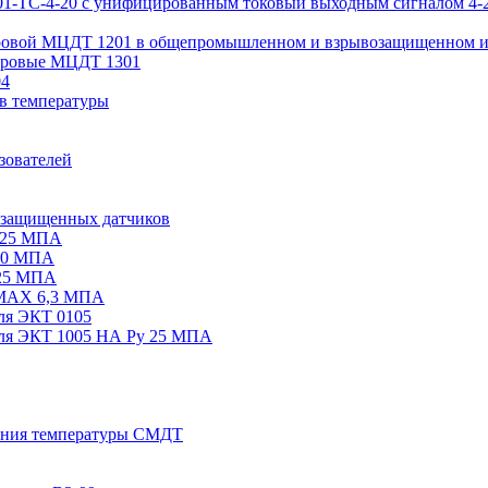
01-ТС-4-20 с унифицированным токовый выходным сигналом 4-
ровой МЦДТ 1201 в общепромышленном и взрывозащищенном 
фровые МЦДТ 1301
04
ов температуры
зователей
озащищенных датчиков
 25 МПА
 50 МПА
 25 МПА
 MAX 6,3 МПА
ля ЭКТ 0105
еля ЭКТ 1005 НА Ру 25 МПА
ания температуры СМДТ