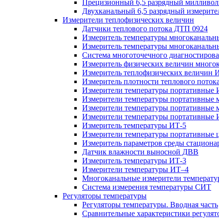
Прецизионный 6,5 разрядный милливол
Двухканальный 6,5 разрядный измерите
Измерители теплофизических величин
Датчики теплового потока ДТП 0924
Измеритель температуры многоканальн
Измеритель температуры многоканаль
Система многоточечного диагностиров
Измеритель физических величин мног
Измеритель теплофизических величин 
Измеритель плотности теплового поток
Измерители температуры портативные
Измерители температуры портативные
Измерители температуры портативные
Измерители температуры портативные 
Измеритель температуры ИТ-5
Измерители температуры портативные
Измеритель параметров среды стацио
Датчик влажности выносной ДВВ
Измеритель температуры ИТ-3
Измерители температуры ИТ–4
Многоканальные измерители температ
Система измерения температуры СИТ
Регуляторы температуры
Регуляторы температуры. Вводная часть
Сравнительные характеристики регулят