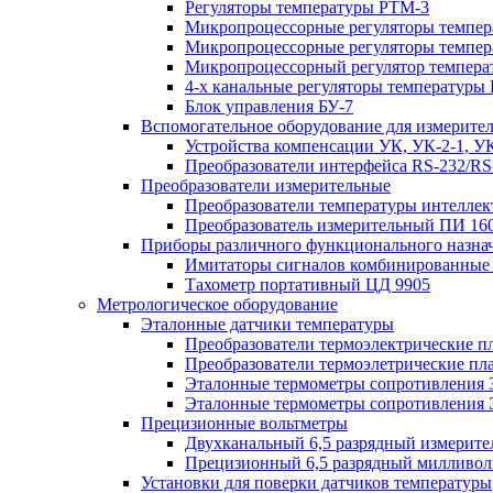
Регуляторы температуры РТМ-3
Микропроцессорные регуляторы темпе
Микропроцессорные регуляторы темпер
Микропроцессорный регулятор темпера
4-х канальные регуляторы температуры
Блок управления БУ-7
Вспомогательное оборудование для измерител
Устройства компенсации УК, УК-2-1, У
Преобразователи интерфейса RS-232/RS
Преобразователи измерительные
Преобразователи температуры интелле
Преобразователь измерительный ПИ 16
Приборы различного функционального назна
Имитаторы сигналов комбинированные
Тахометр портативный ЦД 9905
Метрологическое оборудование
Эталонные датчики температуры
Преобразователи термоэлектрические 
Преобразователи термоэлетрические п
Эталонные термометры сопротивления 3
Эталонные термометры сопротивления 
Прецизионные вольтметры
Двухканальный 6,5 разрядный измерите
Прецизионный 6,5 разрядный милливол
Установки для поверки датчиков температуры