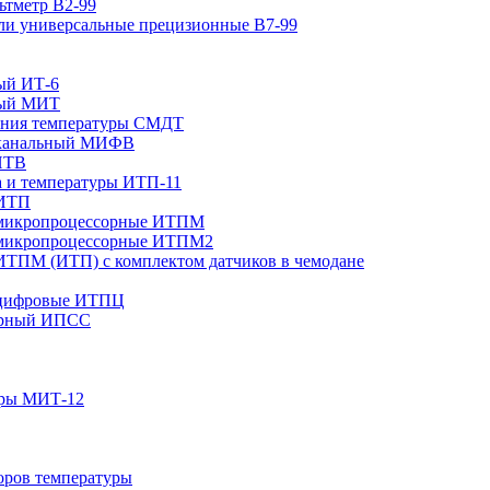
ьтметр В2-99
ли универсальные прецизионные В7-99
ый ИТ-6
ный МИТ
ания температуры СМДТ
оканальный МИФВ
ИТВ
а и температуры ИТП-11
 ИТП
 микропроцессорные ИТПМ
 микропроцессорные ИТПМ2
ИТПМ (ИТП) с комплектом датчиков в чемодане
 цифровые ИТПЦ
нарный ИПСС
уры МИТ-12
оров температуры