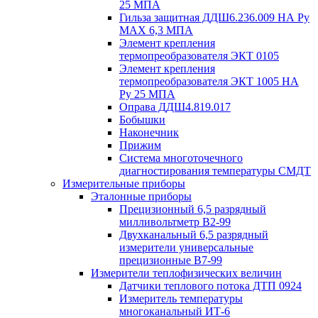
25 МПА
Гильза защитная ДДШ6.236.009 НА Ру
MAX 6,3 МПА
Элемент крепления
термопреобразователя ЭКТ 0105
Элемент крепления
термопреобразователя ЭКТ 1005 НА
Ру 25 МПА
Оправа ДДШ4.819.017
Бобышки
Наконечник
Прижим
Система многоточечного
диагностирования температуры СМДТ
Измерительные приборы
Эталонные приборы
Прецизионный 6,5 разрядный
милливольтметр В2-99
Двухканальный 6,5 разрядный
измерители универсальные
прецизионные В7-99
Измерители теплофизических величин
Датчики теплового потока ДТП 0924
Измеритель температуры
многоканальный ИТ-6