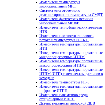
Измеритель температуры
многоканальный МИТ
Система многоточечного
диагностирования температуры СМДТ
Измеритель физических величин
многоканальный МИФВ
Измеритель теплофизических величин
ИТВ
Измеритель плотности теплового
потока и температуры ИТП-11
Измерители температуры портативные
ИТП
Измерители температуры портативные
микропроцессорные ИТПМ
Измерители температуры портативные
микропроцессорные ИТПМ2
Измерители температуры портативные
ИТПМ (ИТП) с комплектом датчиков в
чемодане
Измеритель температуры ИТ-5
Измерители температуры портативные
цифровые ИТПЦ
Измеритель параметров среды
стационарный ИПСС
Датчик влажности выносной ДВВ