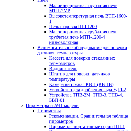
Печи
Малоинерционная трубчатая печь
МТП-2МР
Высокотемпературная печь ВТП-1600-
1
Печь шаровая ПШ 1200
Малоинерционная трубчатая печь
трубчатая печь МТП-1200-4
низковольтная
Вспомогательное оборудование для поверки
датчиков температуры
Кассета для поверки стеклянных
термометров
Видоискатель
Штатив для поверки датчиков
температуры
Камера вытяжная КВ-1 (КВ-1В)
Устройство для дробления льда УДЛ-2
Устройства ТПВ-2М, ТПВ-3, ТПВ-4,
БВП-01
Пирометры и АЧТ модели
Пирометры
Рекомендации. Сравнительная таблица
пирометров
Пирометры портативные серии ПП-1