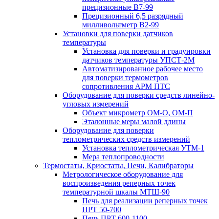
прецизионные В7-99
Прецизионный 6,5 разрядный
милливольтметр В2-99
Установки для поверки датчиков
температуры
Установка для поверки и градуировки
датчиков температуры УПСТ-2М
Автоматизированное рабочее место
для поверки термометров
сопротивления АРМ ПТС
Оборудование для поверки средств линейно-
угловых измерений
Объект микрометр ОМ-О, ОМ-П
Эталонные меры малой длины
Оборудование для поверки
теплометрических средств измерений
Установка теплометрическая УТМ-1
Мера теплопроводности
Термостаты, Криостаты, Печи, Калибраторы
Метрологическое оборудование для
воспроизведения реперных точек
температурной шкалы МТШ-90
Печь для реализации реперных точек
ПРТ 50-700
Печь ПРТ 600-1100