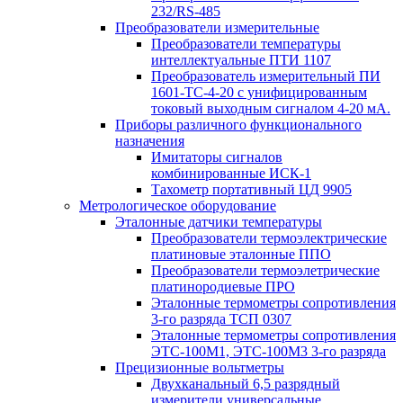
232/RS-485
Преобразователи измерительные
Преобразователи температуры
интеллектуальные ПТИ 1107
Преобразователь измерительный ПИ
1601-ТС-4-20 с унифицированным
токовый выходным сигналом 4-20 мА.
Приборы различного функционального
назначения
Имитаторы сигналов
комбинированные ИСК-1
Тахометр портативный ЦД 9905
Метрологическое оборудование
Эталонные датчики температуры
Преобразователи термоэлектрические
платиновые эталонные ППО
Преобразователи термоэлетрические
платинородиевые ПРО
Эталонные термометры сопротивления
3-го разряда ТСП 0307
Эталонные термометры сопротивления
ЭТС-100М1, ЭТС-100М3 3-го разряда
Прецизионные вольтметры
Двухканальный 6,5 разрядный
измерители универсальные