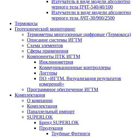
Излучатель в виде модели абсолютно
черного тела ПЧТ-540/40/100
Излучатели в виде модели абсолютно
черного тела АЧТ-30/900/2500
Термокосы
Геотехнический мониторинг
Термометры многозонные цифровые (Термокоса)
Описание системы ИГТМ
Схема элементов
Сферы применения
Компоненты ПТК ИГТМ
Инклинометрия
Коммуникационные контроллеры
Логгеры
ПО «ИГТМ. Визуализация результатов
измерений»
Программное обеспечение ИГТМ
Комплектация
О компании
Комплектация
Параллельный импорт
SUPERLOK
Бренд SUPERLOK
Продукция
Трубные Фитинги