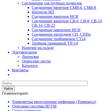
Соединения для трубных подводок
Соединение ввертное СМВ-6, СМВ-8
Ниппели НП
Соединение ввертное НСВ
Соединение ввертное СВ-6, СВ-8, СВ-10,
СВ-14, СВ-22
Соединение навертное НСН
Соединение проходное СП, СППр
Соединение тройниковое СТ14
Тройник приварной ТП-14
Наличие на складе
Документация
Лицензии
Опросные листы
Каталоги
Контакты
Найти
Геомониторинг
Термометры многозонные цифровые (Термокоса)
Описание системы ИГТМ
Схема элементов