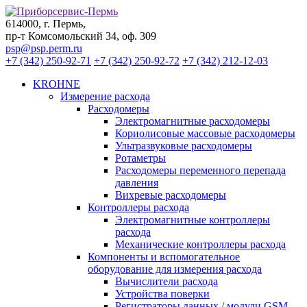
614000, г. Пермь,
пр-т Комсомольский 34, оф. 309
psp@psp.perm.ru
+7 (342) 250-92-71
+7 (342) 250-92-72
+7 (342) 212-12-03
KROHNE
Измерение расхода
Расходомеры
Электромагнитные расходомеры
Кориолисовые массовые расходомеры
Ультразвуковые расходомеры
Ротаметры
Расходомеры переменного перепада
давления
Вихревые расходомеры
Контроллеры расхода
Электромагнитные контроллеры
расхода
Механические контроллеры расхода
Компоненты и вспомогательное
оборудование для измерения расхода
Вычислители расхода
Устройства поверки
Регистраторы данных / модули GSM