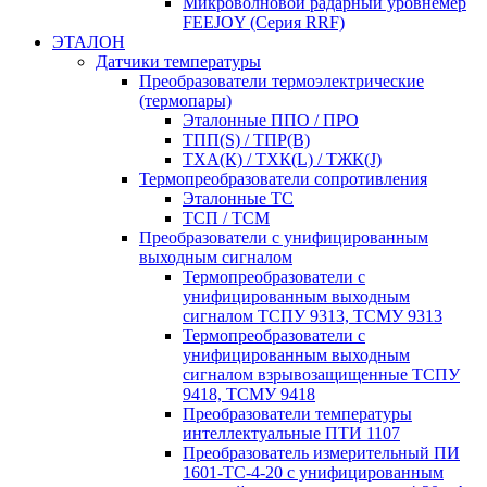
Микроволновой радарный уровнемер
FEEJOY (Серия RRF)
ЭТАЛОН
Датчики температуры
Преобразователи термоэлектрические
(термопары)
Эталонные ППО / ПРО
ТПП(S) / ТПР(В)
ТХА(К) / ТХК(L) / ТЖК(J)
Термопреобразователи сопротивления
Эталонные ТС
ТСП / ТСМ
Преобразователи с унифицированным
выходным сигналом
Термопреобразователи с
унифицированным выходным
сигналом ТСПУ 9313, ТСМУ 9313
Термопреобразователи с
унифицированным выходным
сигналом взрывозащищенные ТСПУ
9418, ТСМУ 9418
Преобразователи температуры
интеллектуальные ПТИ 1107
Преобразователь измерительный ПИ
1601-ТС-4-20 с унифицированным