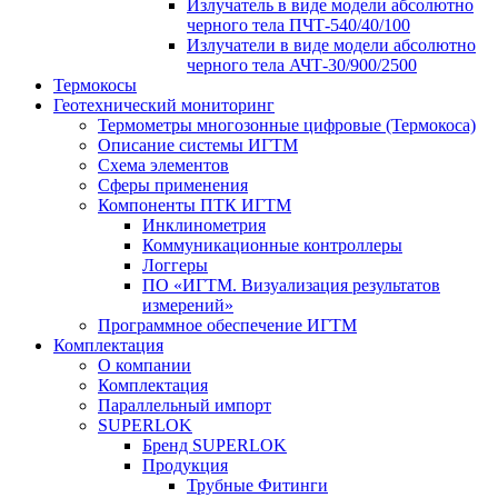
Излучатель в виде модели абсолютно
черного тела ПЧТ-540/40/100
Излучатели в виде модели абсолютно
черного тела АЧТ-30/900/2500
Термокосы
Геотехнический мониторинг
Термометры многозонные цифровые (Термокоса)
Описание системы ИГТМ
Схема элементов
Сферы применения
Компоненты ПТК ИГТМ
Инклинометрия
Коммуникационные контроллеры
Логгеры
ПО «ИГТМ. Визуализация результатов
измерений»
Программное обеспечение ИГТМ
Комплектация
О компании
Комплектация
Параллельный импорт
SUPERLOK
Бренд SUPERLOK
Продукция
Трубные Фитинги