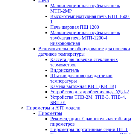
Печи
Малоинерционная трубчатая печь
МТП-2МР
Высокотемпературная печь ВТП-1600-
1
Печь шаровая ПШ 1200
Малоинерционная трубчатая печь
трубчатая печь МТП-1200-4
низковольтная
Вспомогательное оборудование для поверки
датчиков температуры
Кассета для поверки стеклянных
термометров
Видоискатель
Штатив для поверки датчиков
температуры
Камера вытяжная КВ-1 (КВ-1В)
Устройство для дробления льда УДЛ-2
Устройства ТПВ-2М, ТПВ-3, ТПВ-4,
БВП-01
Пирометры и АЧТ модели
Пирометры
Рекомендации. Сравнительная таблица
пирометров
Пирометры портативные серии ПП-1