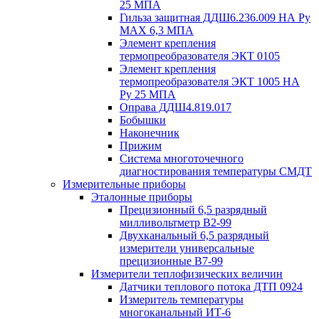
25 МПА
Гильза защитная ДДШ6.236.009 НА Ру
MAX 6,3 МПА
Элемент крепления
термопреобразователя ЭКТ 0105
Элемент крепления
термопреобразователя ЭКТ 1005 НА
Ру 25 МПА
Оправа ДДШ4.819.017
Бобышки
Наконечник
Прижим
Система многоточечного
диагностирования температуры СМДТ
Измерительные приборы
Эталонные приборы
Прецизионный 6,5 разрядный
милливольтметр В2-99
Двухканальный 6,5 разрядный
измерители универсальные
прецизионные В7-99
Измерители теплофизических величин
Датчики теплового потока ДТП 0924
Измеритель температуры
многоканальный ИТ-6