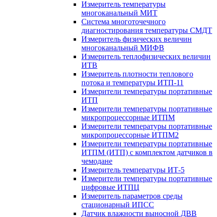
Измеритель температуры
многоканальный МИТ
Система многоточечного
диагностирования температуры СМДТ
Измеритель физических величин
многоканальный МИФВ
Измеритель теплофизических величин
ИТВ
Измеритель плотности теплового
потока и температуры ИТП-11
Измерители температуры портативные
ИТП
Измерители температуры портативные
микропроцессорные ИТПМ
Измерители температуры портативные
микропроцессорные ИТПМ2
Измерители температуры портативные
ИТПМ (ИТП) с комплектом датчиков в
чемодане
Измеритель температуры ИТ-5
Измерители температуры портативные
цифровые ИТПЦ
Измеритель параметров среды
стационарный ИПСС
Датчик влажности выносной ДВВ