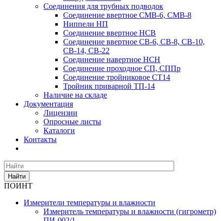
Соединения для трубных подводок
Соединение ввертное СМВ-6, СМВ-8
Ниппели НП
Соединение ввертное НСВ
Соединение ввертное СВ-6, СВ-8, СВ-10,
СВ-14, СВ-22
Соединение навертное НСН
Соединение проходное СП, СППр
Соединение тройниковое СТ14
Тройник приварной ТП-14
Наличие на складе
Документация
Лицензии
Опросные листы
Каталоги
Контакты
Найти
ПОИНТ
Измерители температуры и влажности
Измеритель температуры и влажности (гигрометр)
ПИ-002/1