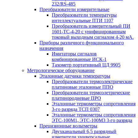
232/RS-485
Преобразователи измерительные
Преобразователи температуры
интеллектуальные ПТИ 1107
Преобразователь измерительный ПИ
1601-ТС-4-20 с унифицированным
токовый выходным сигналом 4-20 мА.
Приборы различного функционального
назначения
Имитаторы сигналов
комбинированные ИСК-1
Тахометр портативный ЦД 9905
Метрологическое оборудование
Эталонные датчики температуры
Преобразователи термоэлектрические
платиновые эталонные ППО
Преобразователи термоэлетрические
платинородиевые ПРО
Эталонные термометры сопротивления
3-го разряда ТСП 0307
Эталонные термометры сопротивления
ЭТС-100М1, ЭТС-100М3 3-го разряда
Прецизионные вольтметры
Двухканальный 6,5 разрядный
измерители универсальные