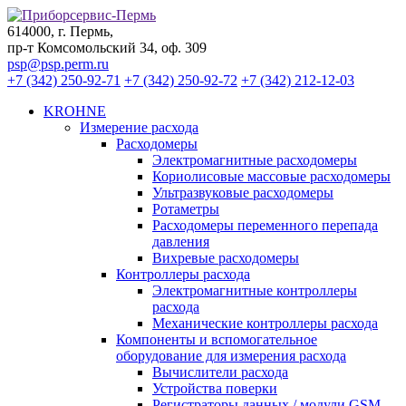
614000, г. Пермь,
пр-т Комсомольский 34, оф. 309
psp@psp.perm.ru
+7 (342) 250-92-71
+7 (342) 250-92-72
+7 (342) 212-12-03
KROHNE
Измерение расхода
Расходомеры
Электромагнитные расходомеры
Кориолисовые массовые расходомеры
Ультразвуковые расходомеры
Ротаметры
Расходомеры переменного перепада
давления
Вихревые расходомеры
Контроллеры расхода
Электромагнитные контроллеры
расхода
Механические контроллеры расхода
Компоненты и вспомогательное
оборудование для измерения расхода
Вычислители расхода
Устройства поверки
Регистраторы данных / модули GSM