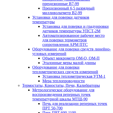
прецизионные В7-99
Прецизионный 6,5 разрядный
милливольтметр В2-99
Установки для поверки датчиков
температуры
Установка для поверки и градуировки
датчиков температуры УПСТ-2М
Автоматизированное рабочее место
для поверки термометров
сопротивления АРМ ПТС
Оборудование для поверки средств линейно-
угловых измерений
Объект микрометр ОМ-О, ОМ-П
Эталонные меры малой длины
Оборудование для поверки
теплометрических средств измерений
Установка теплометрическая УТМ-1
Мера теплопроводности
Термостаты, Криостаты, Печи, Калибраторы
Метрологическое оборудование для
воспроизведения реперных точек
температурной шкалы МТШ-90
Печь для реализации реперных точек
ПРТ 50-700
Печь ПРТ 600-1100