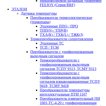
Микроволновой радарный уровнемер
FEEJOY (Серия RRF)
ЭТАЛОН
Датчики температуры
Преобразователи термоэлектрические
(термопары)
Эталонные ППО / ПРО
ТПП(S) / ТПР(В)
ТХА(К) / ТХК(L) / ТЖК(J)
Термопреобразователи сопротивления
Эталонные ТС
ТСП / ТСМ
Преобразователи с унифицированным
выходным сигналом
Термопреобразователи с
унифицированным выходным
сигналом ТСПУ 9313, ТСМУ 9313
Термопреобразователи с
унифицированным выходным
сигналом взрывозащищенные ТСПУ
9418, ТСМУ 9418
Преобразователи температуры
интеллектуальные ПТИ 1107
Преобразователь измерительный ПИ
1601-ТС-4-20 с унифицированным