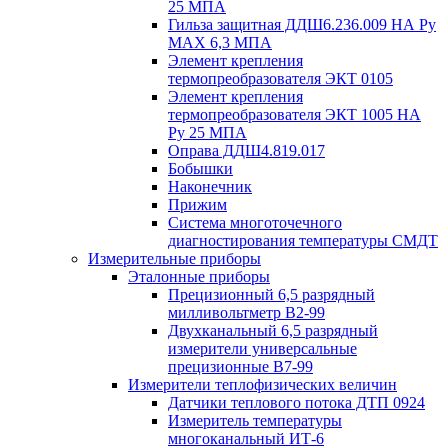
25 МПА
Гильза защитная ДДШ6.236.009 НА Ру
MAX 6,3 МПА
Элемент крепления
термопреобразователя ЭКТ 0105
Элемент крепления
термопреобразователя ЭКТ 1005 НА
Ру 25 МПА
Оправа ДДШ4.819.017
Бобышки
Наконечник
Прижим
Система многоточечного
диагностирования температуры СМДТ
Измерительные приборы
Эталонные приборы
Прецизионный 6,5 разрядный
милливольтметр В2-99
Двухканальный 6,5 разрядный
измерители универсальные
прецизионные В7-99
Измерители теплофизических величин
Датчики теплового потока ДТП 0924
Измеритель температуры
многоканальный ИТ-6