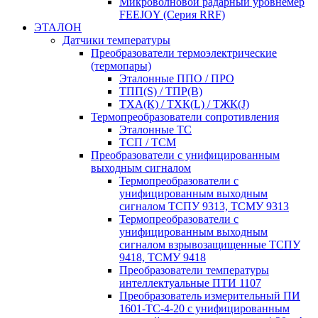
Микроволновой радарный уровнемер
FEEJOY (Серия RRF)
ЭТАЛОН
Датчики температуры
Преобразователи термоэлектрические
(термопары)
Эталонные ППО / ПРО
ТПП(S) / ТПР(В)
ТХА(К) / ТХК(L) / ТЖК(J)
Термопреобразователи сопротивления
Эталонные ТС
ТСП / ТСМ
Преобразователи с унифицированным
выходным сигналом
Термопреобразователи с
унифицированным выходным
сигналом ТСПУ 9313, ТСМУ 9313
Термопреобразователи с
унифицированным выходным
сигналом взрывозащищенные ТСПУ
9418, ТСМУ 9418
Преобразователи температуры
интеллектуальные ПТИ 1107
Преобразователь измерительный ПИ
1601-ТС-4-20 с унифицированным