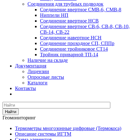
Соединения для трубных подводок
Соединение ввертное СМВ-6, СМВ-8
Ниппели НП
Соединение ввертное НСВ
Соединение ввертное СВ-6, СВ-8, СВ-10,
СВ-14, СВ-22
Соединение навертное НСН
Соединение проходное СП, СППр
Соединение тройниковое СТ14
Тройник приварной ТП-14
Наличие на складе
Документация
Лицензии
Опросные листы
Каталоги
Контакты
Найти
Геомониторинг
Термометры многозонные цифровые (Термокоса)
Описание системы ИГТМ
Схема элементов