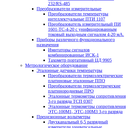
232/RS-485
Преобразователи измерительные
Преобразователи температуры
интеллектуальные ПТИ 1107
Преобразователь измерительный ПИ
1601-ТС-4-20 с унифицированным
токовый выходным сигналом 4-20 мА.
Приборы различного функционального
назначения
Имитаторы сигналов
комбинированные ИСК-1
Тахометр портативный ЦД 9905
Метрологическое оборудование
Эталонные датчики температуры
Преобразователи термоэлектрические
платиновые эталонные ППО
Преобразователи термоэлетрические
платинородиевые ПРО
Эталонные термометры сопротивления
3-го разряда ТСП 0307
Эталонные термометры сопротивления
ЭТС-100М1, ЭТС-100М3 3-го разряда
Прецизионные вольтметры
Двухканальный 6,5 разрядный
измерители универсальные