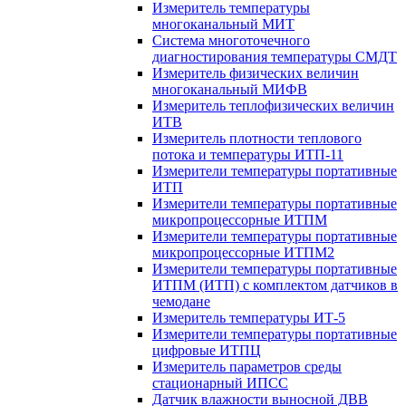
Измеритель температуры
многоканальный МИТ
Система многоточечного
диагностирования температуры СМДТ
Измеритель физических величин
многоканальный МИФВ
Измеритель теплофизических величин
ИТВ
Измеритель плотности теплового
потока и температуры ИТП-11
Измерители температуры портативные
ИТП
Измерители температуры портативные
микропроцессорные ИТПМ
Измерители температуры портативные
микропроцессорные ИТПМ2
Измерители температуры портативные
ИТПМ (ИТП) с комплектом датчиков в
чемодане
Измеритель температуры ИТ-5
Измерители температуры портативные
цифровые ИТПЦ
Измеритель параметров среды
стационарный ИПСС
Датчик влажности выносной ДВВ