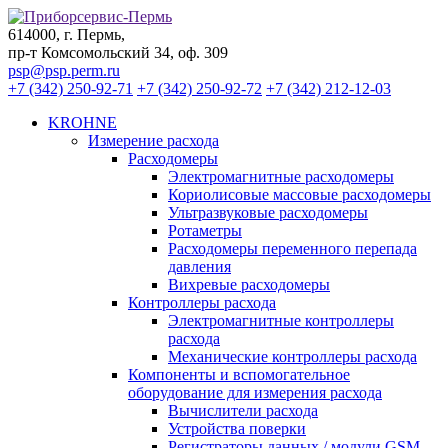
614000, г. Пермь,
пр-т Комсомольский 34, оф. 309
psp@psp.perm.ru
+7 (342) 250-92-71
+7 (342) 250-92-72
+7 (342) 212-12-03
KROHNE
Измерение расхода
Расходомеры
Электромагнитные расходомеры
Кориолисовые массовые расходомеры
Ультразвуковые расходомеры
Ротаметры
Расходомеры переменного перепада
давления
Вихревые расходомеры
Контроллеры расхода
Электромагнитные контроллеры
расхода
Механические контроллеры расхода
Компоненты и вспомогательное
оборудование для измерения расхода
Вычислители расхода
Устройства поверки
Регистраторы данных / модули GSM