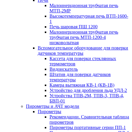
Печи
Малоинерционная трубчатая печь
МТП-2МР
Высокотемпературная печь ВТП-1600-
1
Печь шаровая ПШ 1200
Малоинерционная трубчатая печь
трубчатая печь МТП-1200-4
низковольтная
Вспомогательное оборудование для поверки
датчиков температуры
Кассета для поверки стеклянных
термометров
Видоискатель
Штатив для поверки датчиков
температуры
Камера вытяжная КВ-1 (КВ-1В)
Устройство для дробления льда УДЛ-2
Устройства ТПВ-2М, ТПВ-3, ТПВ-4,
БВП-01
Пирометры и АЧТ модели
Пирометры
Рекомендации. Сравнительная таблица
пирометров
Пирометры портативные серии ПП-1