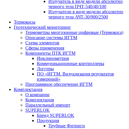
Излучатель в виде модели абсолютно
черного тела ПЧТ-540/40/100
Излучатели в виде модели абсолютно
черного тела АЧТ-30/900/2500
Термокосы
Геотехнический мониторинг
Термометры многозонные цифровые (Термокоса)
Описание системы ИГТМ
Схема элементов
Сферы применения
Компоненты ПТК ИГТМ
Инклинометрия
Коммуникационные контроллеры
Логгеры
ПО «ИГТМ. Визуализация результатов
измерений»
Программное обеспечение ИГТМ
Комплектация
О компании
Комплектация
Параллельный импорт
SUPERLOK
Бренд SUPERLOK
Продукция
Трубные Фитинги