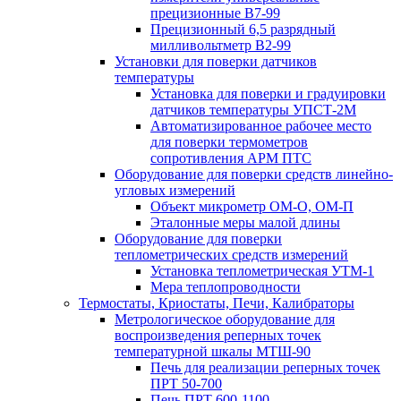
прецизионные В7-99
Прецизионный 6,5 разрядный
милливольтметр В2-99
Установки для поверки датчиков
температуры
Установка для поверки и градуировки
датчиков температуры УПСТ-2М
Автоматизированное рабочее место
для поверки термометров
сопротивления АРМ ПТС
Оборудование для поверки средств линейно-
угловых измерений
Объект микрометр ОМ-О, ОМ-П
Эталонные меры малой длины
Оборудование для поверки
теплометрических средств измерений
Установка теплометрическая УТМ-1
Мера теплопроводности
Термостаты, Криостаты, Печи, Калибраторы
Метрологическое оборудование для
воспроизведения реперных точек
температурной шкалы МТШ-90
Печь для реализации реперных точек
ПРТ 50-700
Печь ПРТ 600-1100