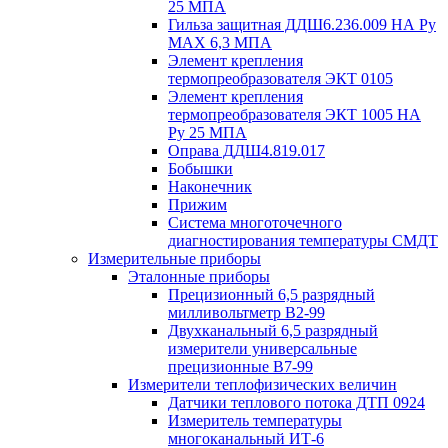
25 МПА
Гильза защитная ДДШ6.236.009 НА Ру
MAX 6,3 МПА
Элемент крепления
термопреобразователя ЭКТ 0105
Элемент крепления
термопреобразователя ЭКТ 1005 НА
Ру 25 МПА
Оправа ДДШ4.819.017
Бобышки
Наконечник
Прижим
Система многоточечного
диагностирования температуры СМДТ
Измерительные приборы
Эталонные приборы
Прецизионный 6,5 разрядный
милливольтметр В2-99
Двухканальный 6,5 разрядный
измерители универсальные
прецизионные В7-99
Измерители теплофизических величин
Датчики теплового потока ДТП 0924
Измеритель температуры
многоканальный ИТ-6