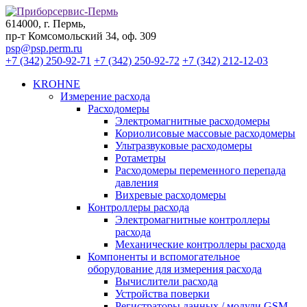
614000, г. Пермь,
пр-т Комсомольский 34, оф. 309
psp@psp.perm.ru
+7 (342) 250-92-71
+7 (342) 250-92-72
+7 (342) 212-12-03
KROHNE
Измерение расхода
Расходомеры
Электромагнитные расходомеры
Кориолисовые массовые расходомеры
Ультразвуковые расходомеры
Ротаметры
Расходомеры переменного перепада
давления
Вихревые расходомеры
Контроллеры расхода
Электромагнитные контроллеры
расхода
Механические контроллеры расхода
Компоненты и вспомогательное
оборудование для измерения расхода
Вычислители расхода
Устройства поверки
Регистраторы данных / модули GSM