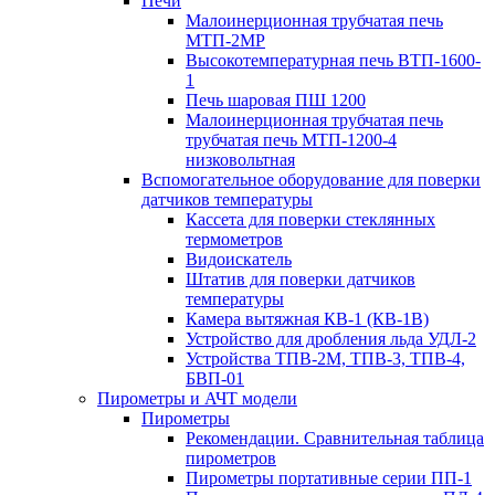
Печи
Малоинерционная трубчатая печь
МТП-2МР
Высокотемпературная печь ВТП-1600-
1
Печь шаровая ПШ 1200
Малоинерционная трубчатая печь
трубчатая печь МТП-1200-4
низковольтная
Вспомогательное оборудование для поверки
датчиков температуры
Кассета для поверки стеклянных
термометров
Видоискатель
Штатив для поверки датчиков
температуры
Камера вытяжная КВ-1 (КВ-1В)
Устройство для дробления льда УДЛ-2
Устройства ТПВ-2М, ТПВ-3, ТПВ-4,
БВП-01
Пирометры и АЧТ модели
Пирометры
Рекомендации. Сравнительная таблица
пирометров
Пирометры портативные серии ПП-1