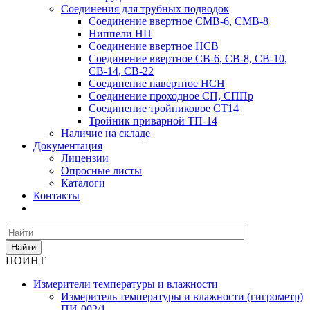
Соединения для трубных подводок
Соединение ввертное СМВ-6, СМВ-8
Ниппели НП
Соединение ввертное НСВ
Соединение ввертное СВ-6, СВ-8, СВ-10,
СВ-14, СВ-22
Соединение навертное НСН
Соединение проходное СП, СППр
Соединение тройниковое СТ14
Тройник приварной ТП-14
Наличие на складе
Документация
Лицензии
Опросные листы
Каталоги
Контакты
Найти
ПОИНТ
Измерители температуры и влажности
Измеритель температуры и влажности (гигрометр)
ПИ-002/1