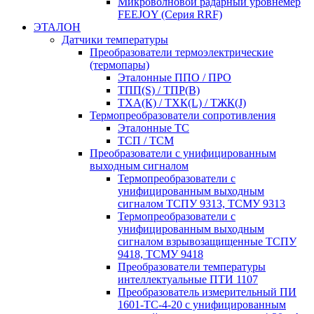
Микроволновой радарный уровнемер
FEEJOY (Серия RRF)
ЭТАЛОН
Датчики температуры
Преобразователи термоэлектрические
(термопары)
Эталонные ППО / ПРО
ТПП(S) / ТПР(В)
ТХА(К) / ТХК(L) / ТЖК(J)
Термопреобразователи сопротивления
Эталонные ТС
ТСП / ТСМ
Преобразователи с унифицированным
выходным сигналом
Термопреобразователи с
унифицированным выходным
сигналом ТСПУ 9313, ТСМУ 9313
Термопреобразователи с
унифицированным выходным
сигналом взрывозащищенные ТСПУ
9418, ТСМУ 9418
Преобразователи температуры
интеллектуальные ПТИ 1107
Преобразователь измерительный ПИ
1601-ТС-4-20 с унифицированным