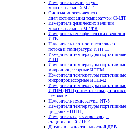
Измеритель температуры
многоканальный МИТ
Система многоточечного
диагностирования температуры СМДТ
Измеритель физических величин
многоканальный МИФВ
Измеритель теплофизических величин
ИТВ
Измеритель плотности теплового
потока и температуры ИТП-11
Измерители температуры портативные
ИТП
Измерители температуры портативные
микропроцессорные ИТПМ
Измерители температуры портативные
микропроцессорные ИТПМ2
Измерители температуры портативные
ИТПМ (ИТП) с комплектом датчиков в
чемодане
Измеритель температуры ИТ-5
Измерители температуры портативные
цифровые ИТПЦ
Измеритель параметров среды
стационарный ИПСС
Датчик влажности выносной ДВВ