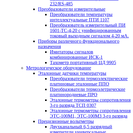
232/RS-485
Преобразователи измерительные
Преобразователи температуры
интеллектуальные ПТИ 1107
Преобразователь измерительный ПИ
1601-ТС-4-20 с унифицированным
токовый выходным сигналом 4-20 мА.
Приборы различного функционального
назначения
Имитаторы сигналов
комбинированные ИСК-1
Тахометр портативный ЦД 9905
Метрологическое оборудование
Эталонные датчики температуры
Преобразователи термоэлектрические
платиновые эталонные ППО
Преобразователи термоэлетрические
платинородиевые ПРО
Эталонные термометры сопротивления
3-го разряда ТСП 0307
Эталонные термометры сопротивления
ЭТС-100М1, ЭТС-100М3 3-го разряда
Прецизионные вольтметры
Двухканальный 6,5 разрядный
измерители универсальные