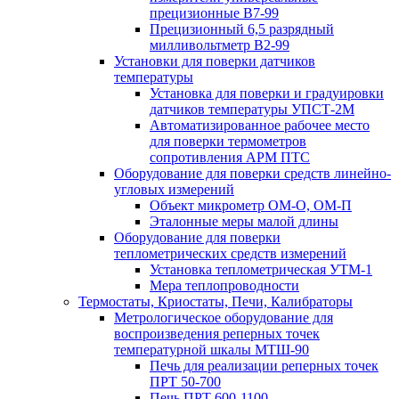
прецизионные В7-99
Прецизионный 6,5 разрядный
милливольтметр В2-99
Установки для поверки датчиков
температуры
Установка для поверки и градуировки
датчиков температуры УПСТ-2М
Автоматизированное рабочее место
для поверки термометров
сопротивления АРМ ПТС
Оборудование для поверки средств линейно-
угловых измерений
Объект микрометр ОМ-О, ОМ-П
Эталонные меры малой длины
Оборудование для поверки
теплометрических средств измерений
Установка теплометрическая УТМ-1
Мера теплопроводности
Термостаты, Криостаты, Печи, Калибраторы
Метрологическое оборудование для
воспроизведения реперных точек
температурной шкалы МТШ-90
Печь для реализации реперных точек
ПРТ 50-700
Печь ПРТ 600-1100