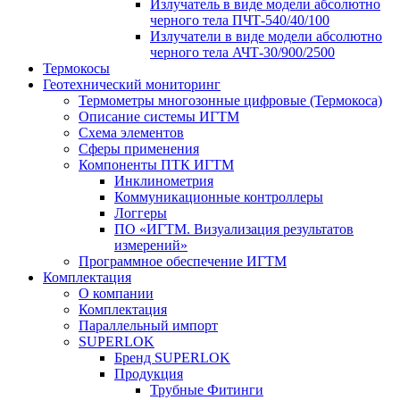
Излучатель в виде модели абсолютно
черного тела ПЧТ-540/40/100
Излучатели в виде модели абсолютно
черного тела АЧТ-30/900/2500
Термокосы
Геотехнический мониторинг
Термометры многозонные цифровые (Термокоса)
Описание системы ИГТМ
Схема элементов
Сферы применения
Компоненты ПТК ИГТМ
Инклинометрия
Коммуникационные контроллеры
Логгеры
ПО «ИГТМ. Визуализация результатов
измерений»
Программное обеспечение ИГТМ
Комплектация
О компании
Комплектация
Параллельный импорт
SUPERLOK
Бренд SUPERLOK
Продукция
Трубные Фитинги